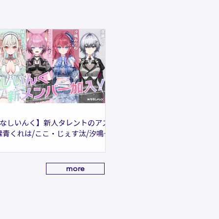
なしいんく】新人タレントのアズ
緑青くれは/ここ・じぇす汰/汐鳴み
/漆瀬レイ 5名がデビュー！初配信
026年5月23日（土）19:00〜
more