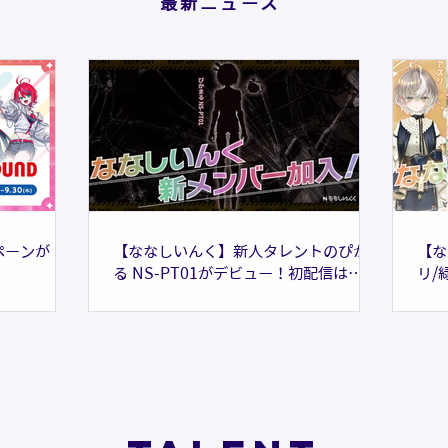
最新ニュース
ペーンが
【ななしいんく】新人タレントのぴかま
【な
る NS-PT01がデビュー！初配信は
リ/
2026年6月16日（火）20:00〜
りね
は2