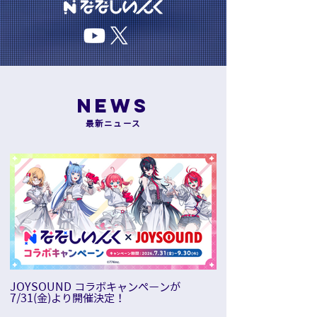
NEWS
最新ニュース
JOYSOUND コラボキャンペーンが
【ななしいんく】新
7/31(金)より開催決定！
NS-PT01がデビュ
16日（火）20:00〜