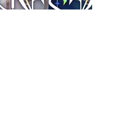
「涼海ネモ」 2ndワンマンライブ
『ONESELF』2/1(土)20:00~開催決定！