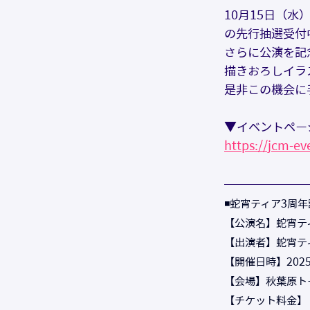
10月15日（水
の先行抽選受付
さらに公演を記
描きおろしイラ
是非この機会に
▼イベントペー
https://jcm-ev
◾️蛇宵ティア3周年記
【公演名】蛇宵ティア
【出演者】蛇宵テ
【開催日時】2025年1
【会場】秋葉原トーク
【チケット料金】