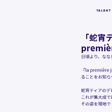
TALENT
「蛇宵テ
premi
日頃より、なな
『la premi
ることをお知ら
蛇宵ティアのデ
これが集大成で
その姿を現地で