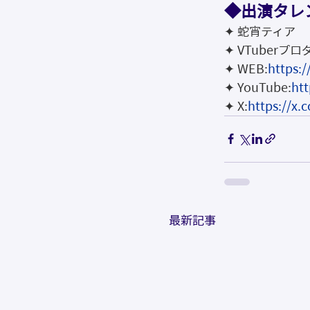
◆出演タレ
✦ 蛇宵ティア
✦ VTuber
✦ WEB:
https:/
✦ YouTube:
ht
✦ X:
https://x.
最新記事