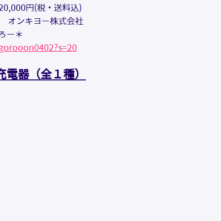
0,000円(税・送料込)
   ：　オンキヨー株式会社
ろー＊
/gorooon0402?s=20
充電器（全１種）