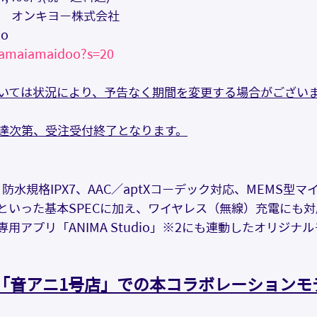
   ：　オンキヨー株式会社
o
/amaiamaidoo?s=20
いては状況により、予告なく期間を変更する場合がござい
達次第、受注受付終了となります。
5.1、防水規格IPX7、AAC／aptXコーデック対応、MEMS
といった基本SPECに加え、ワイヤレス（無線）充電にも
用アプリ「ANIMA Studio」※2にも連動したオリジナ
「音アニ1号店」での本コラボレーションモ