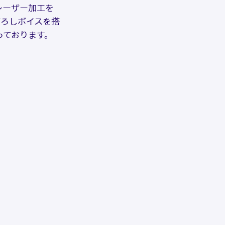
レーザー加工を
下ろしボイスを搭
っております。