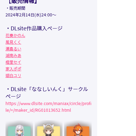
【
販売情報】
・販売期間
2024年2月14日(水)24:00～
・DLsite作品購入ページ
花奏かのん
風見くく
瀬島るい
湖南みあ
橙里セイ
家入ポポ
瑚白ユリ
・DLsite「ななしいんく」サークル
ページ
https://www.dlsite.com/maniax/circle/profi
le/=/maker_id/RG01013652.html