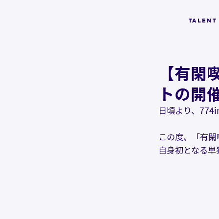
TALENT
【有閑
トの開
日頃より、774
この度、「有閑
自身初となる単