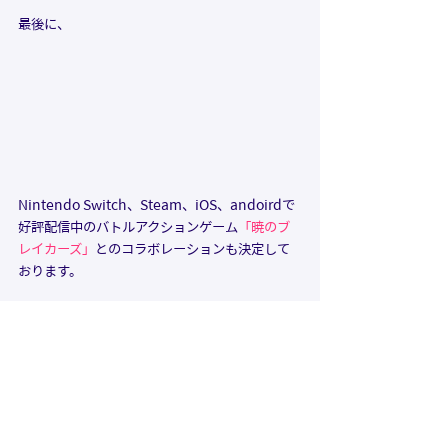
最後に、
Nintendo Switch、Steam、iOS、andoirdで
好評配信中のバトルアクションゲーム
「暁のブ
レイカーズ」
とのコラボレーションも決定して
おります。
「有閑喫茶あにまーれ」のメンバー＋αがゲーム
内に登場し、コラボシナリオもお楽しみ頂けま
す。
今後とも「有閑喫茶あにまーれ」を宜しくお願
いいたします。
グッズ