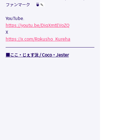
ファンマーク      🍵
🍡
YouTube.            
https://youtu.be/DiqXmtEVoZQ
X                             
https://x.com/Rokusho_Kureha
■
ここ・じぇす汰 / Coco・Jester