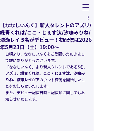
【ななしいんく】新人タレントのアズリ/
緑青くれは/ここ・じぇす汰/汐鳴みりね/
漆瀬レイ 5名がデビュー！初配信は2026
年5月23日（土）19:00〜
日頃より、ななしいんくをご愛顧いただきまし
て誠にありがとうございます。
「ななしいんく」より新人タレントである5名、
アズリ
、
緑青くれは
、
ここ・じぇす汰
、
汐鳴み
りね、漆瀬レイ
がアカウント稼働を開始したこ
とをお知らせいたします。
また、デビュー配信日時・配信順に関してもお
知らせいたします。