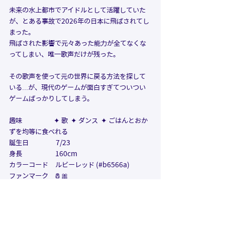
未来の水上都市でアイドルとして活躍していた
が、とある事故で2026年の日本に飛ばされてし
まった。
飛ばされた影響で元々あった能力が全てなくな
ってしまい、唯一歌声だけが残った。
その歌声を使って元の世界に戻る方法を探して
いる...が、現代のゲームが面白すぎてついつい
ゲームばっかりしてしまう。
趣味                     
✦ 歌  ✦ ダンス  ✦ ごはんとおか
ずを均等に食べれる
誕生日                  7/23
身長                      160cm
カラーコード　
ルビーレッド (#b6566a)
ファンマーク    🧂🎀
YouTube             
https://youtu.be/f5KOyM-
fr6I
X                            