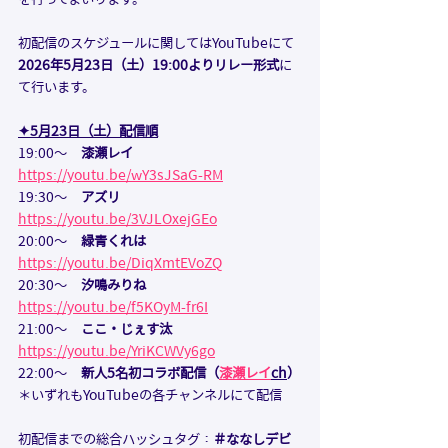
初配信のスケジュールに関してはYouTubeにて
2026年5月23日（土）19:00よりリレー形式
に
て行います。
✦
5月23日（土）配信順​
19:00〜　
漆瀬レイ 
https://youtu.be/wY3sJSaG-RM
19:30〜　
アズリ
https://youtu.be/3VJLOxejGEo
20:00〜　
緑青くれは  
https://youtu.be/DiqXmtEVoZQ
20:30〜　
汐鳴みりね  
https://youtu.be/f5KOyM-fr6I
21:00〜　
ここ・じぇす汰  
https://youtu.be/YriKCWVy6go
22:00〜　
新人5名初コラボ配信（
漆瀬レイ
ch
）
＊いずれもYouTubeの各チャンネルにて配信
初配信までの総合ハッシュタグ：
＃ななしデビ