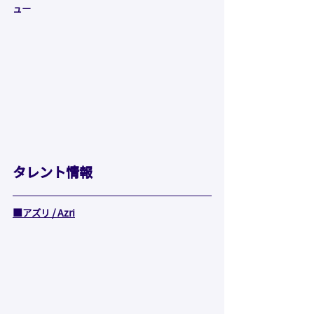
ュー
タレント情報
■
アズリ / Azri