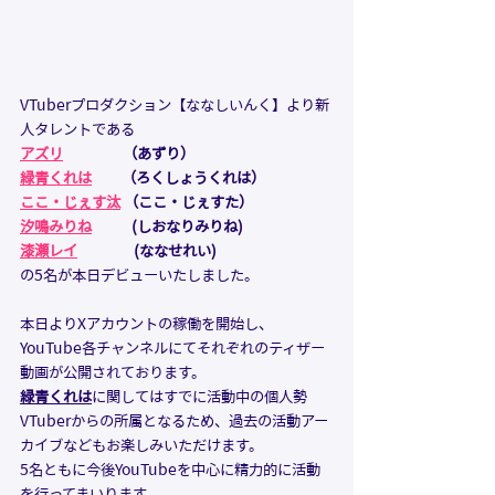
VTuberプロダクション【ななしいんく】より新
人タレントである
アズリ
                  （あずり）
緑青くれは
（ろくしょうくれは）
ここ・じぇす汰
（ここ・じぇすた）
汐鳴みりね
            (しおなりみりね)
漆瀬レイ
                 (ななせれい)
の5名が本日デビューいたしました。
本日よりXアカウントの稼働を開始し、
YouTube各チャンネルにてそれぞれのティザー
動画が公開されております。
緑青くれは
に関してはすでに活動中の個人勢
VTuberからの所属となるため、過去の活動アー
カイブなどもお楽しみいただけます。
5名ともに今後YouTubeを中心に精力的に活動
を行ってまいります。