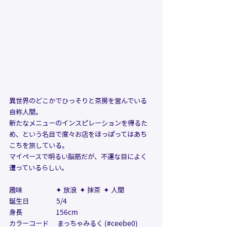
異世界のどこかでひっそりと茶房を営んでいる
自称人間。 
新たなメニューのインスピレーションを得るた
め、という名目で度々お店をほっぽってはあち
こちを旅している。
マイペースで明るい脳筋だが、不運な目によく
遭っているらしい。
趣味                      
✦ 放浪  ✦ 抹茶  ✦ 人間
誕生日                  5/4
身長                      156cm
カラーコード　 
まっちゃみるく (#ceebe0)