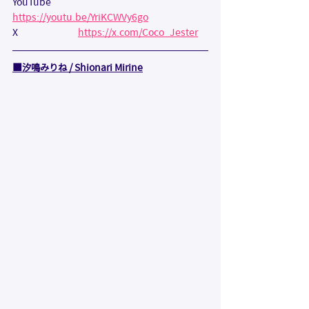
YouTube             
https://youtu.be/YriKCWVy6go
X                             
https://x.com/Coco_Jester
■
汐鳴みりね / Shionari Mirine