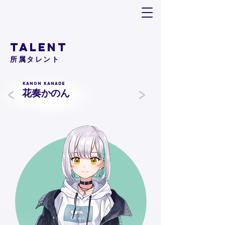
TALENT
​所属タレント
<
Kanon Kanade
>
花奏かのん