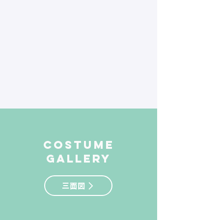
​costume
gallery
三面図