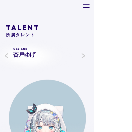
TALENT
​所属タレント
<
Uge And
>
杏戸ゆげ