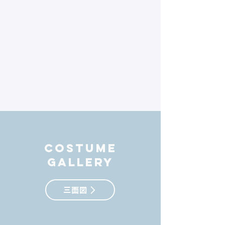
​costume
gallery
三面図